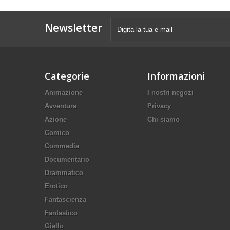
Newsletter
Categorie
Informazioni
Animazione
I nostri negozi
Avventura
Privacy
Azione
Chi siamo
Comico
Commedia
Documentario
Drammatico
Erotico
Fantascienza
Fantastico
Giallo