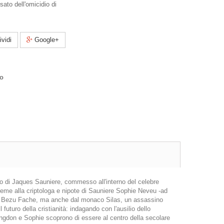
ato dell'omicidio di
vidi
Google+
co
o di Jaques Sauniere, commesso all'interno del celebre
nsieme alla criptologa e nipote di Sauniere Sophie Neveu -ad
tore Bezu Fache, ma anche dal monaco Silas, un assassino
futuro della cristianità: indagando con l'ausilio dello
angdon e Sophie scoprono di essere al centro della secolare