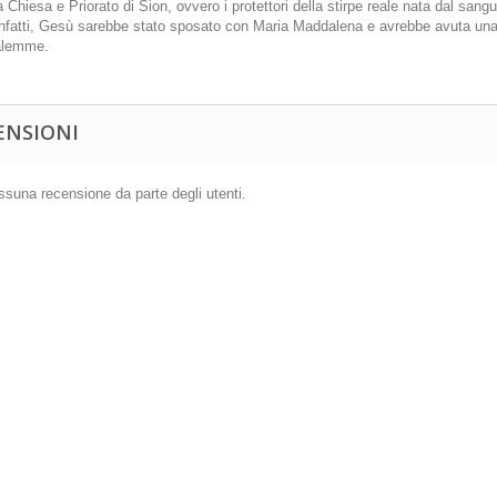
ra Chiesa e Priorato di Sion, ovvero i protettori della stirpe reale nata dal s
infatti, Gesù sarebbe stato sposato con Maria Maddalena e avrebbe avuta una f
alemme.
ENSIONI
suna recensione da parte degli utenti.