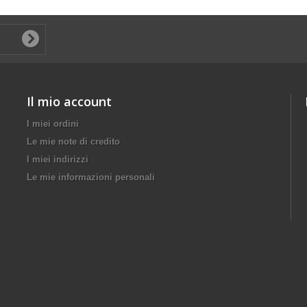
Il mio account
I miei ordini
Le mie note di credito
I miei indirizzi
Le mie informazioni personali