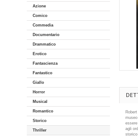
Azione
Comico
Commedia
Documentario
Drammatico
Erotico
Fantascienza
Fantastico
Giallo
Horror
DET
Musical
Romantico
Robert
museo d
Storico
essere
agli or
Thriller
storico