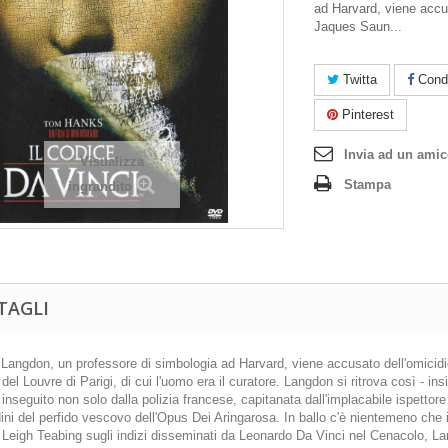
ad Harvard, viene accus
Jaques Saun...
Twitta
Condi
Pinterest
Invia ad un ami
Visualizza
Stampa
ingrandito
TAGLI
 Langdon, un professore di simbologia ad Harvard, viene accusato dell'omicidi
el Louvre di Parigi, di cui l'uomo era il curatore. Langdon si ritrova così - i
 inseguito non solo dalla polizia francese, capitanata dall'implacabile ispet
dini del perfido vescovo dell'Opus Dei Aringarosa. In ballo c'è nientemeno che il 
 Leigh Teabing sugli indizi disseminati da Leonardo Da Vinci nel Cenacolo, L