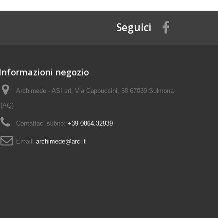
Seguici
Informazioni negozio
Archimede - ASI srl, Via Cappuccini, 58 67039 Sulmona
(AQ)
Contattaci subito:
+39 0864.32939
Email:
archimede@arc.it