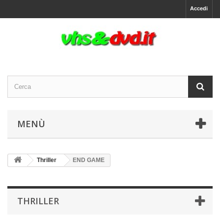
Accedi
MENÙ
Thriller
END GAME
THRILLER