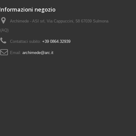
Informazioni negozio
Archimede - ASI srl, Via Cappuccini, 58 67039 Sulmona
(AQ)
Contattaci subito:
+39 0864.32939
Email:
archimede@arc.it