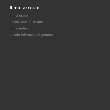
Il mio account
I miei ordini
Le mie note di credito
I miei indirizzi
Le mie informazioni personali