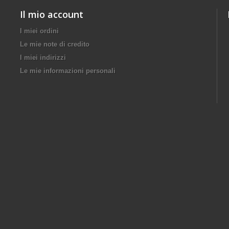
Il mio account
I miei ordini
Le mie note di credito
I miei indirizzi
Le mie informazioni personali