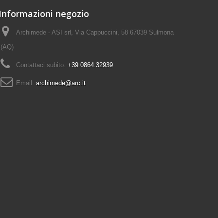
Informazioni negozio
Archimede - ASI srl, Via Cappuccini, 58 67039 Sulmona
(AQ)
Contattaci subito:
+39 0864.32939
Email:
archimede@arc.it