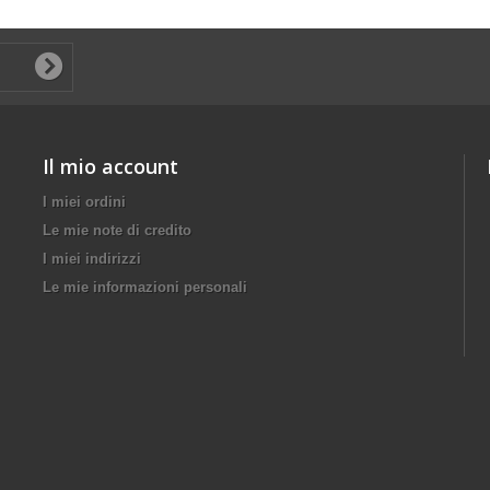
Il mio account
I miei ordini
Le mie note di credito
I miei indirizzi
Le mie informazioni personali