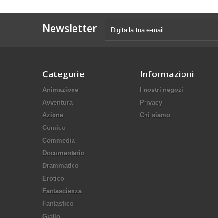
Newsletter
Categorie
Informazioni
Animazione
I nostri negozi
Avventura
Privacy
Azione
Chi siamo
Comico
Commedia
Documentario
Drammatico
Erotico
Fantascienza
Fantastico
Giallo