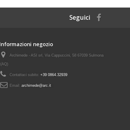
Seguici
Informazioni negozio
Archimede - ASI srl, Via Cappuccini, 58 67039 Sulmona
(AQ)
Contattaci subito:
+39 0864.32939
Email:
archimede@arc.it