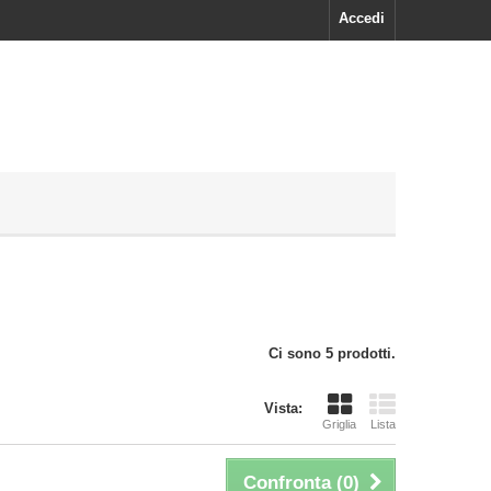
Accedi
Ci sono 5 prodotti.
Vista:
Griglia
Lista
Confronta (
0
)