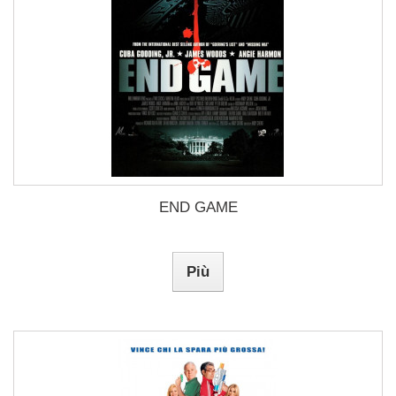
END GAME
Più